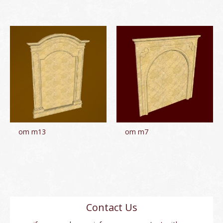
om m13
om m7
Contact Us