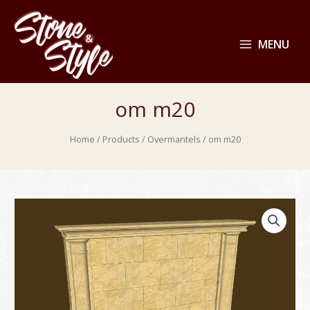
MENU
om m20
Home
/
Products
/
Overmantels
/ om m20